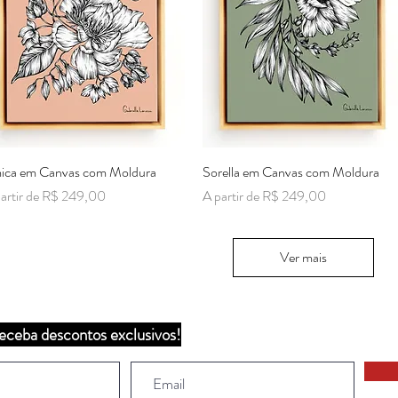
ica em Canvas com Moldura
Visualização rápida
Sorella em Canvas com Moldura
Visualização rápida
ço promocional
Preço promocional
artir de
R$ 249,00
A partir de
R$ 249,00
Ver mais
eceba descontos exclusivos!