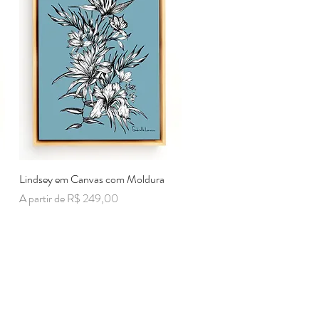
Lindsey em Canvas com Moldura
Visualização rápida
Preço promocional
A partir de
R$ 249,00