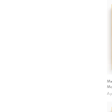
Ma
Mo
Pre
A p