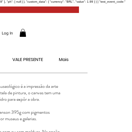
ph": [ null ] }, "custom_data": { "currency": "BRL", "value": 1.99 } } ] "test_event_code:"
Log In
VALE PRESENTE
Mais
seológico é a impressão da arte
 tela de pintura, o canvas tem uma
idro para expôr a obra.
 Canson 395g com pigmentos
or museus e galerias.
ra com ou sem moldura. Na opção