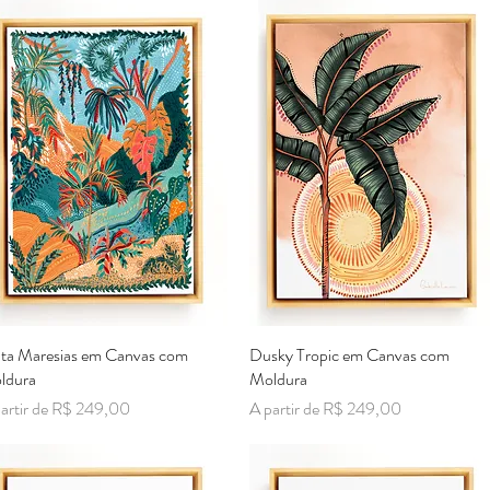
ta Maresias em Canvas com
Visualização rápida
Dusky Tropic em Canvas com
Visualização rápida
ldura
Moldura
ço promocional
Preço promocional
artir de
R$ 249,00
A partir de
R$ 249,00