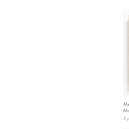
Ma
Mo
Pre
A p