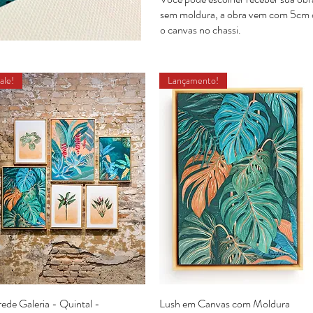
sem moldura, a obra vem com 5cm d
o canvas no chassi.
ale!
Lançamento!
ede Galeria - Quintal -
Visualização rápida
Lush em Canvas com Moldura
Visualização rápida