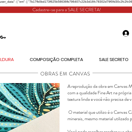
"user_data": { "em": [ "7b17fb0bd173f625b58636fb796407c22b3d16fc78302d79f0fd30c2fc2fc068" ], "
Cadastre-se para a SALE SECRETA!
LDURA
COMPOSIÇÃO COMPLETA
SALE SECRETO
OBRAS EM CANVAS
A reprodução da obra em Canvas Mu
com a qualidade Fine Art na própria
textura linda e você não precisa de v
O material que utilizo é o Canvas
minerais, mesmo material utilizado p
Você pode escolher receber sua ob