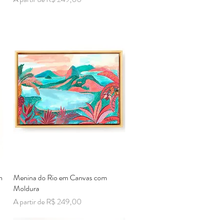
m
Menina do Rio em Canvas com
Visualização rápida
Moldura
Preço promocional
A partir de
R$ 249,00