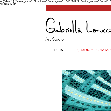
->
{ "data": [ { "event_name": "Purchase", "event_time": 1648214722, "action_source": "email", 
"TEST69550" }
Art Studio
LOJA
QUADROS COM MO