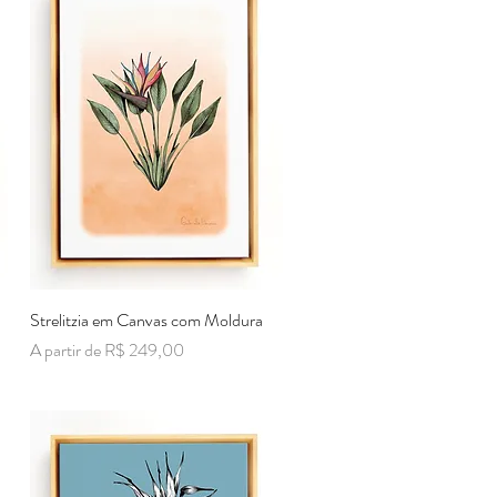
Strelitzia em Canvas com Moldura
Visualização rápida
Preço promocional
A partir de
R$ 249,00