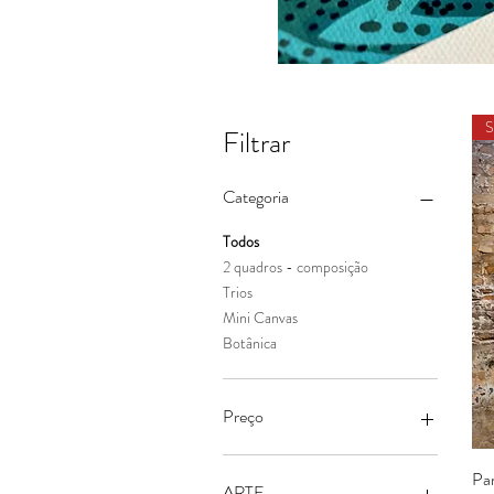
S
Filtrar
Categoria
Todos
2 quadros - composição
Trios
Mini Canvas
Botânica
Preço
Par
R$ 249
R$ 4.847
ARTE