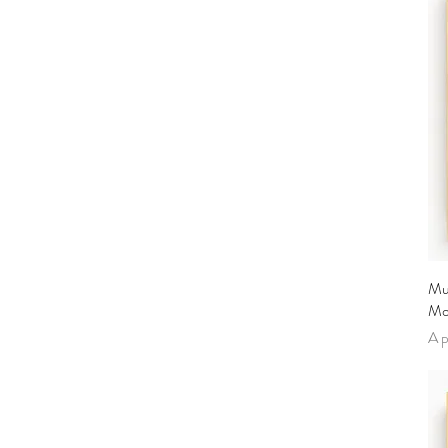
Mu
Mo
Pre
A p