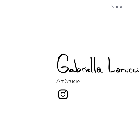
Art Studio
Gabi Laruccia Studio Art é
uma artista plástica e
designer de estampas com
trabalhos realizados para
clientes nacionais e
internacionais.