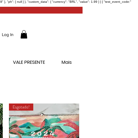
ph": [ null ] }, "custom_data": { "currency": "BRL", "value": 1.99 } } ] "test_event_code:"
Log In
VALE PRESENTE
Mais
Esgotado!