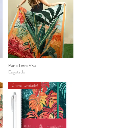
Panô Terra Viva
Visualização rápida
Esgotado
Última Unidade!