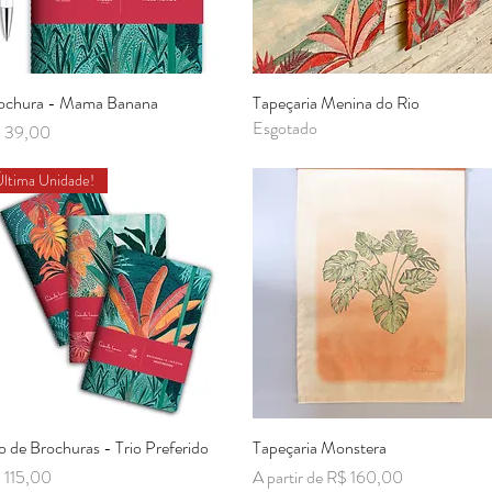
ochura - Mama Banana
Visualização rápida
Tapeçaria Menina do Rio
Visualização rápida
Esgotado
eço
 39,00
Última Unidade!
io de Brochuras - Trio Preferido
Visualização rápida
Tapeçaria Monstera
Visualização rápida
eço
Preço promocional
 115,00
A partir de
R$ 160,00