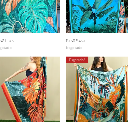
nô Lush
Visualização rápida
Panô Selva
Visualização rápida
gotado
Esgotado
Esgotado!