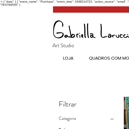
->
{ "data": [ { "event_name": "Purchase", "event_time": 1648214722, "action_source": "email", 
"TEST69550" }
Art Studio
LOJA
QUADROS COM MO
Filtrar
Categoria