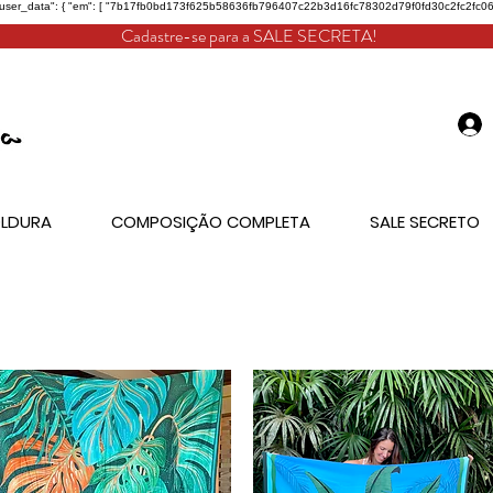
"user_data": { "em": [ "7b17fb0bd173f625b58636fb796407c22b3d16fc78302d79f0fd30c2fc2fc068" ], "
Cadastre-se para a SALE SECRETA!
LDURA
COMPOSIÇÃO COMPLETA
SALE SECRETO