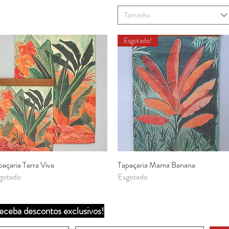
Tamanho
Esgotado!
peçaria Terra Viva
Visualização rápida
Tapeçaria Mama Banana
Visualização rápida
gotado
Esgotado
eceba descontos exclusivos!
Ver mais