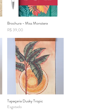
Brochura - Miss Monstera
Visualização rápida
Preço
R$ 39,00
Tapeçaria Dusky Tropic
Visualização rápida
Esgotado