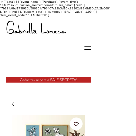
->
{ "data": [ { "event_name": "Purchase", "event_time":
1648214722, "action_source": "email", "user_data": { "em": [
"7b17fb0bd173f625b58636fb796407c22b3d16fc78302d79f0fd30c2fc2fc068"
], "ph": [ null ] }, "custom_data": { "currency": "BRL", "value": 1.99 } } ]
"test_event_code:" "TEST69550" }
Cadastre-se para a SALE SECRETA!