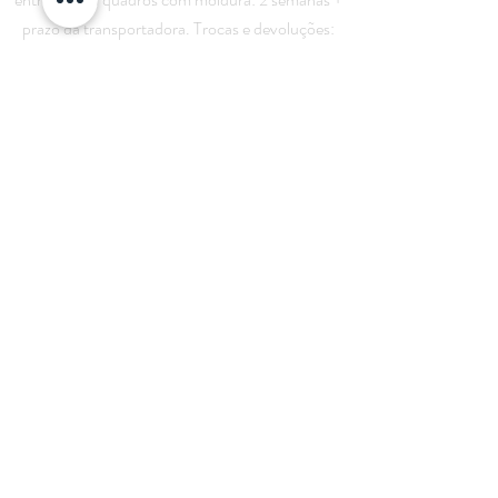
prazo da transportadora. Trocas e devoluções:
prazo de até 7 dias corridos do recebimento, o
produto deve estar sem uso, em sua embalagem
original.
Cadastre-se e receba descontos
exclusivos!
Enviar