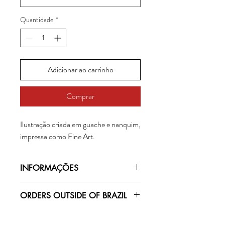
Quantidade
*
Adicionar ao carrinho
Comprar
Ilustração criada em guache e nanquim,
impressa como Fine Art.
INFORMAÇÕES
Impressão Fine Art garante fidelidade ao
ORDERS OUTSIDE OF BRAZIL
original, preservação de cor e
permanência. Respeitando os critérios
For deliveries made outside of Brazil, we
mais rigorosos de qualidade exigidos por