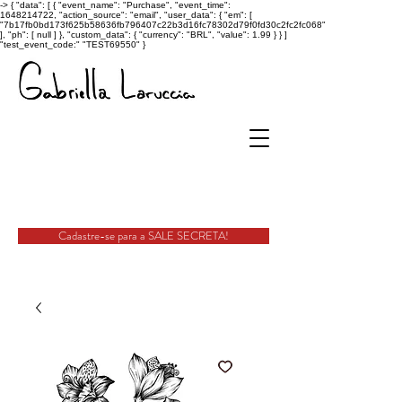
->
{ "data": [ { "event_name": "Purchase", "event_time":
1648214722, "action_source": "email", "user_data": { "em": [
"7b17fb0bd173f625b58636fb796407c22b3d16fc78302d79f0fd30c2fc2fc068"
], "ph": [ null ] }, "custom_data": { "currency": "BRL", "value": 1.99 } } ]
"test_event_code:" "TEST69550" }
Cadastre-se para a SALE SECRETA!