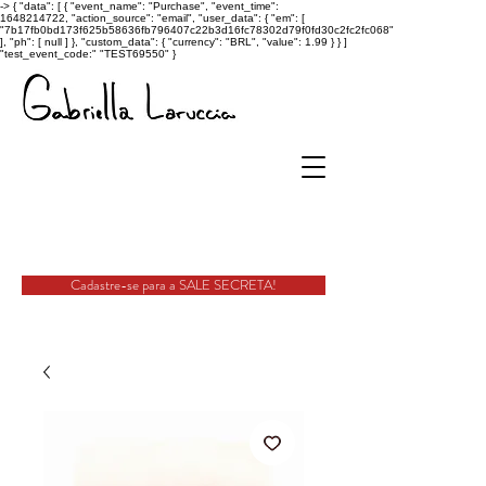
->
{ "data": [ { "event_name": "Purchase", "event_time":
1648214722, "action_source": "email", "user_data": { "em": [
"7b17fb0bd173f625b58636fb796407c22b3d16fc78302d79f0fd30c2fc2fc068"
], "ph": [ null ] }, "custom_data": { "currency": "BRL", "value": 1.99 } } ]
"test_event_code:" "TEST69550" }
Cadastre-se para a SALE SECRETA!