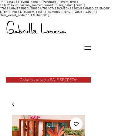
->
{ "data": [ { "event_name": "Purchase", "event_time":
1648214722, "action_source": "email", "user_data": { "em": [
"7b17fb0bd173f625b58636fb796407c22b3d16fc78302d79f0fd30c2fc2fc068"
], "ph": [ null ] }, "custom_data": { "currency": "BRL", "value": 1.99 } } ]
"test_event_code:" "TEST69550" }
Cadastre-se para a SALE SECRETA!