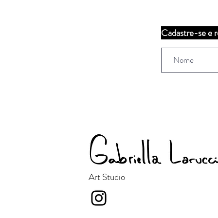
Cadastre-se e r
Art Studio
Gabi Laruccia Studio Art é
uma artista plástica e