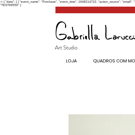
->
{ "data": [ { "event_name": "Purchase", "event_time": 1648214722, "action_source": "email", 
"TEST69550" }
Art Studio
LOJA
QUADROS COM MO