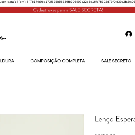
"user_data": { "em": [ "7b17fb0bd173f625b58636fb796407c22b3d16fc78302d79f0fd30c2fc2fc068" ], "
Cadastre-se para a SALE SECRETA!
LDURA
COMPOSIÇÃO COMPLETA
SALE SECRETO
Lenço Esper