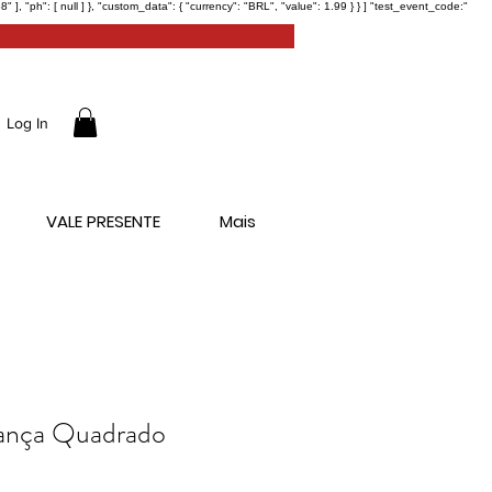
ph": [ null ] }, "custom_data": { "currency": "BRL", "value": 1.99 } } ] "test_event_code:"
Log In
VALE PRESENTE
Mais
ança Quadrado