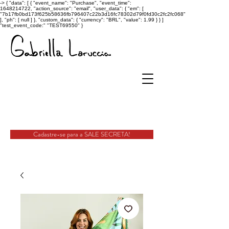
->
{ "data": [ { "event_name": "Purchase", "event_time":
1648214722, "action_source": "email", "user_data": { "em": [
"7b17fb0bd173f625b58636fb796407c22b3d16fc78302d79f0fd30c2fc2fc068"
], "ph": [ null ] }, "custom_data": { "currency": "BRL", "value": 1.99 } } ]
"test_event_code:" "TEST69550" }
Cadastre-se para a SALE SECRETA!