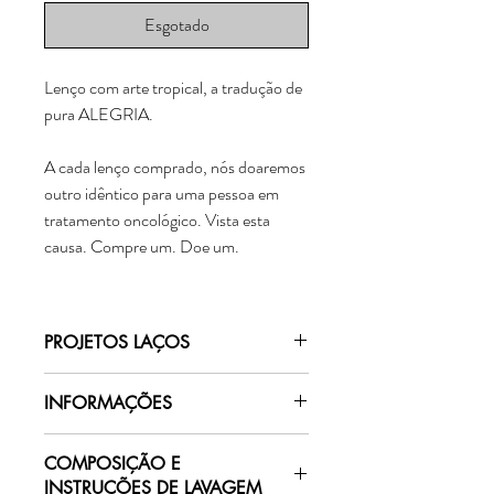
Esgotado
Lenço com arte tropical, a tradução de
pura ALEGRIA.
A cada lenço comprado, nós doaremos
outro idêntico para uma pessoa em
tratamento oncológico. Vista esta
causa. Compre um. Doe um.
PROJETOS LAÇOS
A cada lenço comprado, nós doaremos
INFORMAÇÕES
outro idêntico para uma pessoa em
tratamento.
Lenço produzido em tecido fino, leve, com
O lenço é um acessório versátil e
COMPOSIÇÃO E
toque suave e ótimo caimento.
transformador. Ele simboliza abraço,
INSTRUÇÕES DE LAVAGEM
Este é um modelo versátil e ideal para